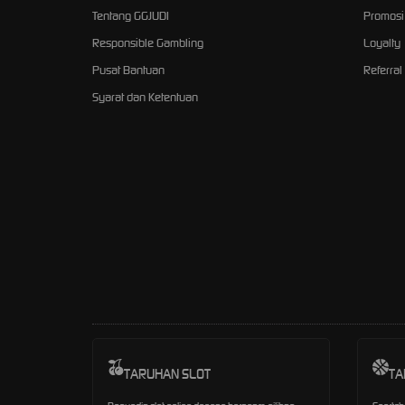
Tentang GGJUDI
Promosi
Responsible Gambling
Loyalty
Pusat Bantuan
Referral
Syarat dan Ketentuan
TARUHAN SLOT
TA