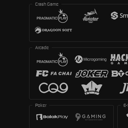
Crash Game
Arcade
Poker
E-