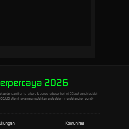
a Terpercaya 2026
dengan fitur rtp terbaru & bonus terbesar hari ini. GG Judi sendiri adalah
mber GGJUDI, dijamin akan memudahkan anda dalam mendatangkan pundi-
ukungan
Komunitas