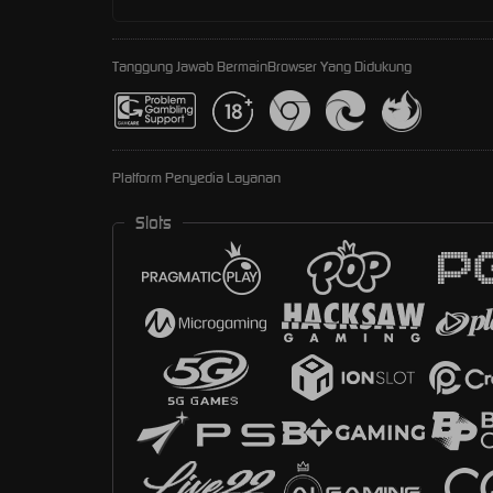
Tanggung Jawab Bermain
Browser Yang Didukung
Platform Penyedia Layanan
Slots