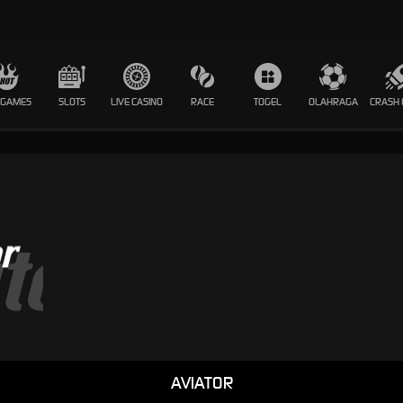
 GAMES
SLOTS
LIVE CASINO
RACE
TOGEL
OLAHRAGA
CRASH
AVIATOR