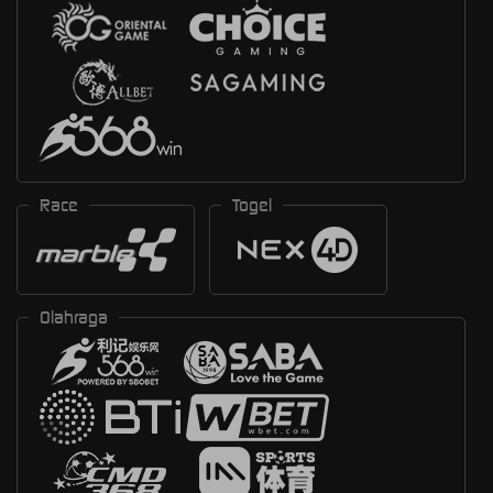
Race
Togel
Olahraga