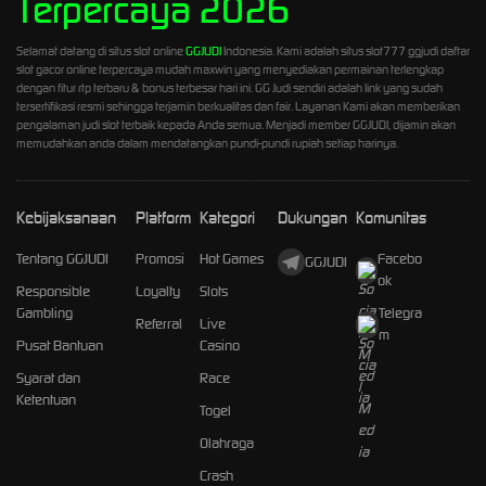
Terpercaya 2026
Selamat datang di situs slot online
GGJUDI
Indonesia. Kami adalah situs slot777 ggjudi daftar
slot gacor online terpercaya mudah maxwin yang menyediakan permainan terlengkap
dengan fitur rtp terbaru & bonus terbesar hari ini. GG Judi sendiri adalah link yang sudah
tersertifikasi resmi sehingga terjamin berkualitas dan fair. Layanan Kami akan memberikan
pengalaman judi slot terbaik kepada Anda semua. Menjadi member GGJUDI, dijamin akan
memudahkan anda dalam mendatangkan pundi-pundi rupiah setiap harinya.
Kebijaksanaan
Platform
Kategori
Dukungan
Komunitas
Tentang GGJUDI
Promosi
Hot Games
Facebo
GGJUDI
ok
Responsible
Loyalty
Slots
Gambling
Telegra
Referral
Live
m
Pusat Bantuan
Casino
Syarat dan
Race
Ketentuan
Togel
Olahraga
Crash