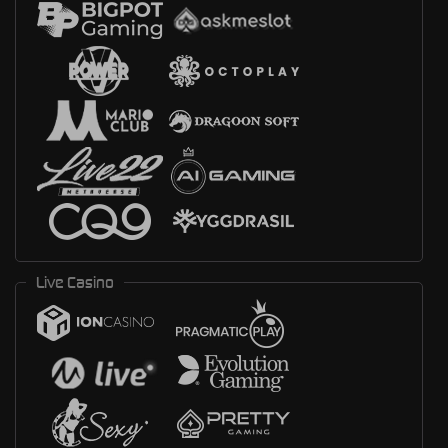
Live Casino