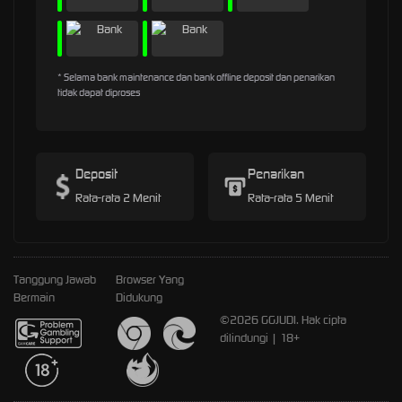
* Selama bank maintenance dan bank offline deposit dan penarikan
tidak dapat diproses
Deposit
Penarikan
Rata-rata 2 Menit
Rata-rata 5 Menit
Tanggung Jawab
Browser Yang
Bermain
Didukung
©2026 GGJUDI. Hak cipta
dilindungi | 18+