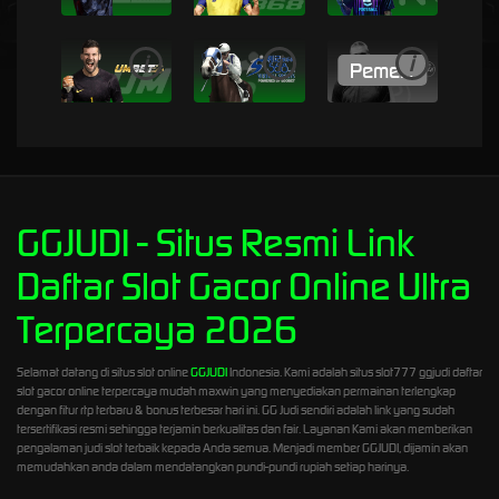
i
i
i
GGJUDI - Situs Resmi Link
Daftar Slot Gacor Online Ultra
Terpercaya 2026
Selamat datang di situs slot online
GGJUDI
Indonesia. Kami adalah situs slot777 ggjudi daftar
slot gacor online terpercaya mudah maxwin yang menyediakan permainan terlengkap
dengan fitur rtp terbaru & bonus terbesar hari ini. GG Judi sendiri adalah link yang sudah
tersertifikasi resmi sehingga terjamin berkualitas dan fair. Layanan Kami akan memberikan
pengalaman judi slot terbaik kepada Anda semua. Menjadi member GGJUDI, dijamin akan
memudahkan anda dalam mendatangkan pundi-pundi rupiah setiap harinya.