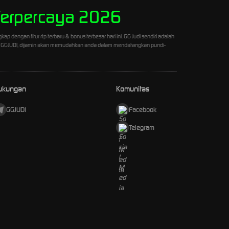
a Terpercaya 2026
dengan fitur rtp terbaru & bonus terbesar hari ini. GG Judi sendiri adalah
mber GGJUDI, dijamin akan memudahkan anda dalam mendatangkan pundi-
ukungan
Komunitas
GGJUDI
Facebook
Telegram