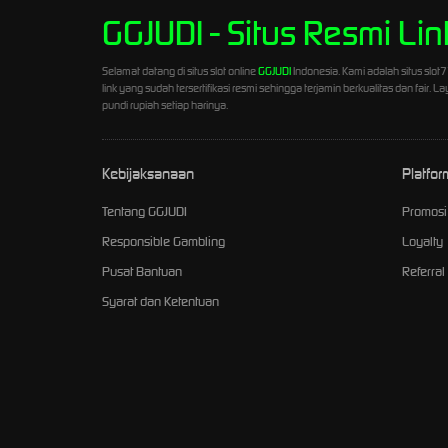
GGJUDI - Situs Resmi Lin
Selamat datang di situs slot online
GGJUDI
Indonesia. Kami adalah situs slot7
link yang sudah tersertifikasi resmi sehingga terjamin berkualitas dan 
pundi rupiah setiap harinya.
Kebijaksanaan
Platfor
Tentang GGJUDI
Promosi
Responsible Gambling
Loyalty
Pusat Bantuan
Referral
Syarat dan Ketentuan