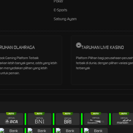
Poker
E-Sports
Sabung Ayam
RUHAN OLAHRAGA
TARUHAN LIVE KASINO
ook Gaming Platform Terbaik
Platform Pilihan bagi perusahaan-perusa
kan lebih banyak game, odds yang lebih
terbaik di dunia, dengan pilihan variasi g
 dan menyediakan pilihan yang lebih
terbanyak
untuk pemain.