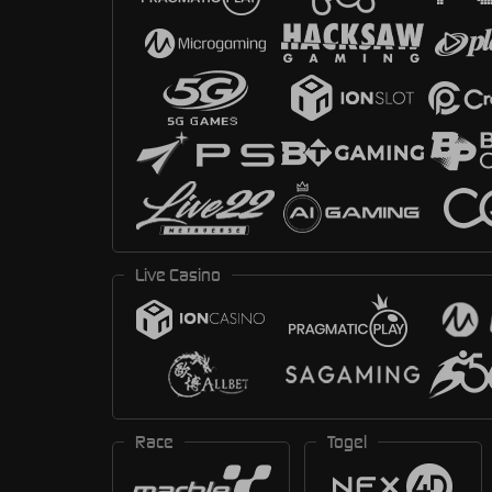
Live Casino
Race
Togel