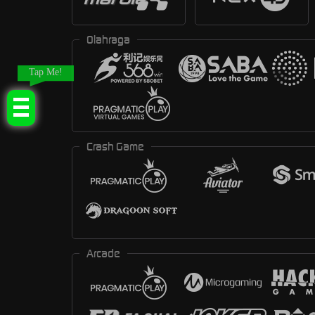
Olahraga
Tap Me!
Crash Game
Arcade