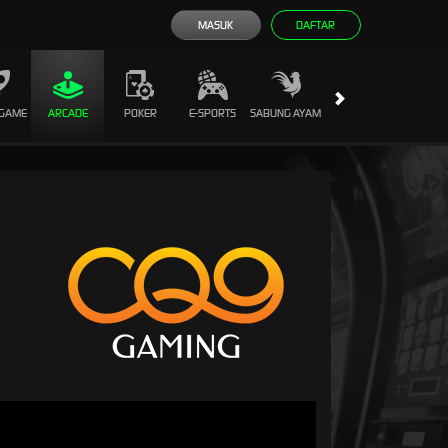
MASUK
DAFTAR
 GAME
ARCADE
POKER
E-SPORTS
SABUNG AYAM
PROMOSI