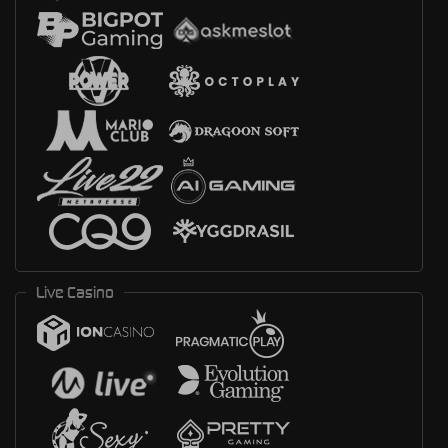
Live Casino