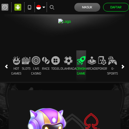
MASUK
DAFTAR
HOT
SLOTS
LIVE
RACE
TOGEL
OLAHRAGA
CRASH
ARCADE
POKER
E-
SABUN
GAMES
CASINO
GAME
SPORTS
AYAM