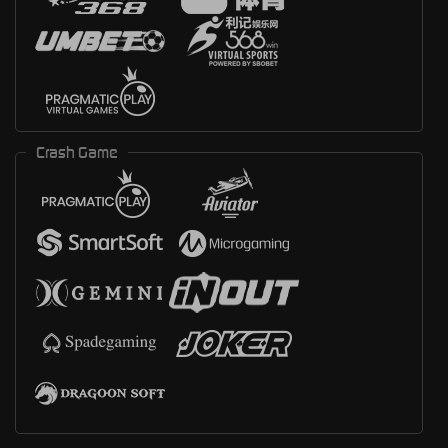
Crash Game