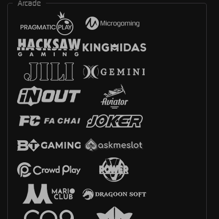
Arcade