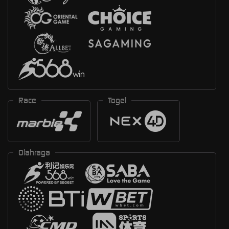
Race
Togel
Olahraga