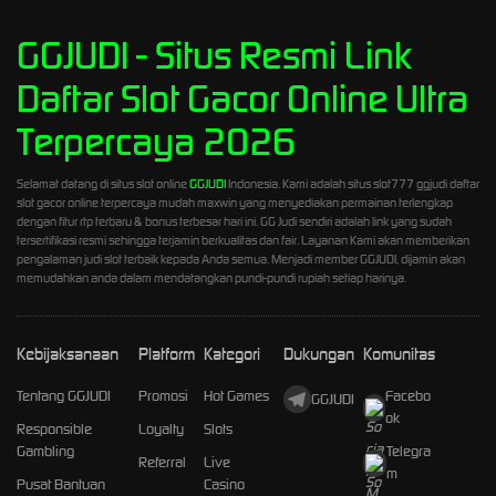
GGJUDI - Situs Resmi Link
Daftar Slot Gacor Online Ultra
Terpercaya 2026
Selamat datang di situs slot online
GGJUDI
Indonesia. Kami adalah situs slot777 ggjudi daftar
slot gacor online terpercaya mudah maxwin yang menyediakan permainan terlengkap
dengan fitur rtp terbaru & bonus terbesar hari ini. GG Judi sendiri adalah link yang sudah
tersertifikasi resmi sehingga terjamin berkualitas dan fair. Layanan Kami akan memberikan
pengalaman judi slot terbaik kepada Anda semua. Menjadi member GGJUDI, dijamin akan
memudahkan anda dalam mendatangkan pundi-pundi rupiah setiap harinya.
Kebijaksanaan
Platform
Kategori
Dukungan
Komunitas
Tentang GGJUDI
Promosi
Hot Games
Facebo
GGJUDI
ok
Responsible
Loyalty
Slots
Gambling
Telegra
Referral
Live
m
Pusat Bantuan
Casino