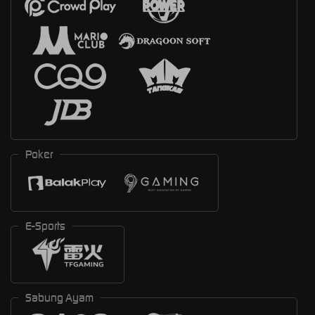
Poker
E-Sports
Sabung Ayam