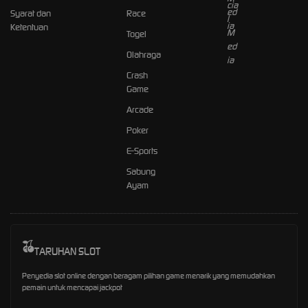
Syarat dan
Race
Ketentuan
Togel
Olahraga
Crash
Game
Arcade
Poker
E-Sports
Sabung
Ayam
TARUHAN SLOT
Penyedia slot online dengan beragam pilihan game menarik yang memudahkan
pemain untuk mencapai jackpot