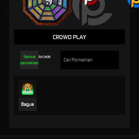
CROWD PLAY
Semua
Arcade
permainan
Bagua