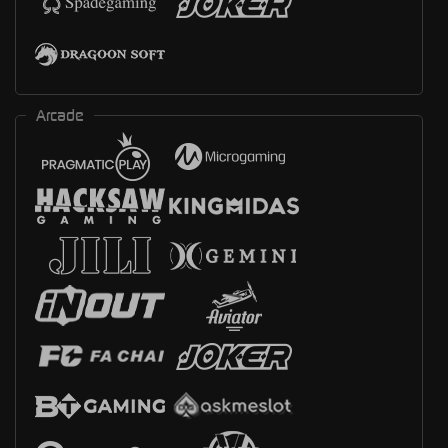
Arcade