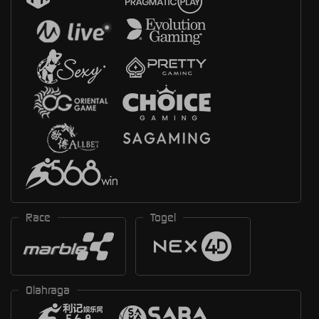
Race
Togel
Olahraga